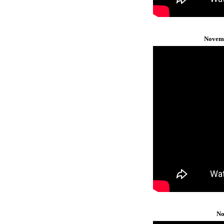
Novemb
No