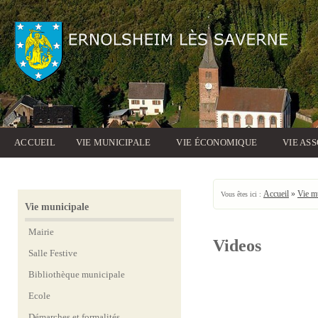
ACCUEIL
VIE MUNICIPALE
VIE ÉCONOMIQUE
VIE AS
Accueil
»
Vie m
Vous êtes ici :
Vie municipale
Mairie
Videos
Salle Festive
Bibliothèque municipale
Ecole
Démarches et formalités