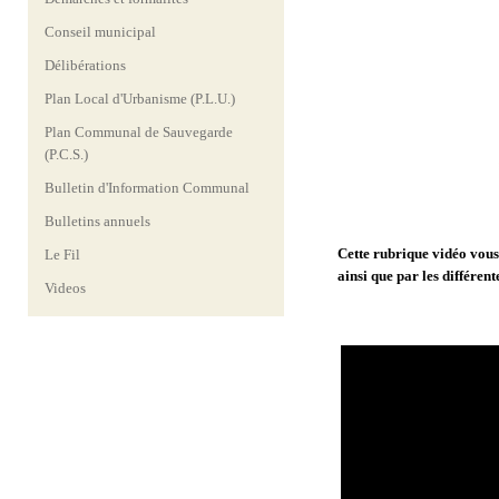
Conseil municipal
Délibérations
Plan Local d'Urbanisme (P.L.U.)
Plan Communal de Sauvegarde
(P.C.S.)
Bulletin d'Information Communal
Bulletins annuels
Cette rubrique vidéo vous
Le Fil
ainsi que par les différent
Videos