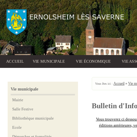
ACCUEIL
VIE MUNICIPALE
VIE ÉCONOMIQUE
VIE AS
Accueil
»
Vie m
Vous êtes ici :
Vie municipale
Mairie
Bulletin d'I
Salle Festive
Bibliothèque municipale
Vous trouverez ci dessou
éditions antérieures, ve
Ecole
Démarches et formalités