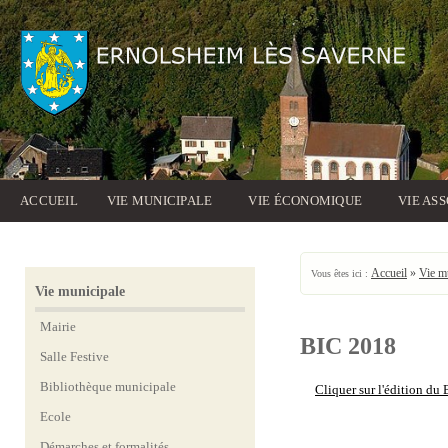
ACCUEIL
VIE MUNICIPALE
VIE ÉCONOMIQUE
VIE AS
Accueil
»
Vie m
Vous êtes ici :
Vie municipale
Mairie
BIC 2018
Salle Festive
Bibliothèque municipale
Cliquer sur l'édition du
Ecole
Démarches et formalités